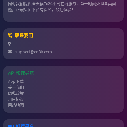
同时我们提供全天候7x24小时在线服务，第一时间处理各类问
题，正规集团平台有保障，欢迎体验！
联系我们
support@cn8k.com
快速导航
App下载
关于我们
隐私政策
用户协议
网站地图
推荐平台