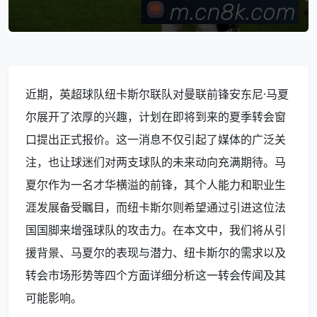
近期，英超球队纽卡斯尔联队对曼联前锋安东尼·马夏
尔展开了浓厚的兴趣，计划在即将到来的夏季转会窗
口提出正式报价。这一消息不仅引起了媒体的广泛关
注，也让球迷们对两支球队的未来动向充满期待。马
夏尔作为一名才华横溢的前锋，其个人能力和职业生
涯发展备受瞩目，而纽卡斯尔则希望通过引进这位法
国国脚来增强球队的攻击力。在本文中，我们将从引
援背景、马夏尔的表现与潜力、纽卡斯尔的需求以及
转会市场形势等四个方面详细分析这一转会传闻及其
可能影响。