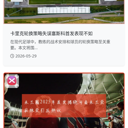
卡里克轮换策略失误塞斯科首发表现不如
在现代足球中，教练的战术安排和球员的轮换策略至关重
要。本文将围...
2026-05-29