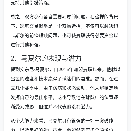
支持其他引援策略。
总之，双方都有各自需要考虑的问题。在这样的背景
下，这笔交易似乎是一个双赢选择，不仅可以解决纽
卡斯尔的前锋短缺问题，也可使曼联获得必要资金以
进行其他补强。
2、马夏尔的表现与潜力
提到安东尼·马夏尔，自2015年加盟曼联以来，他就以
出色的速度和技术赢得了球迷们的喜爱。然而，在过
去几个赛季中，由于伤病和状态波动，他未能稳定地
发挥自己的最佳水平。这也导致他在球队中的位置逐
渐受到威胁，但这并不代表他没有潜力。
从个人能力来看，马夏尔具备很强的一对一突破能
力，以及良好的射门技术。他能够适应多个前场位