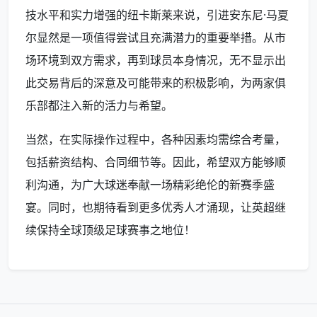
技水平和实力增强的纽卡斯莱来说，引进安东尼·马夏
尔显然是一项值得尝试且充满潜力的重要举措。从市
场环境到双方需求，再到球员本身情况，无不显示出
此交易背后的深意及可能带来的积极影响，为两家俱
乐部都注入新的活力与希望。
当然，在实际操作过程中，各种因素均需综合考量，
包括薪资结构、合同细节等。因此，希望双方能够顺
利沟通，为广大球迷奉献一场精彩绝伦的新赛季盛
宴。同时，也期待看到更多优秀人才涌现，让英超继
续保持全球顶级足球赛事之地位！